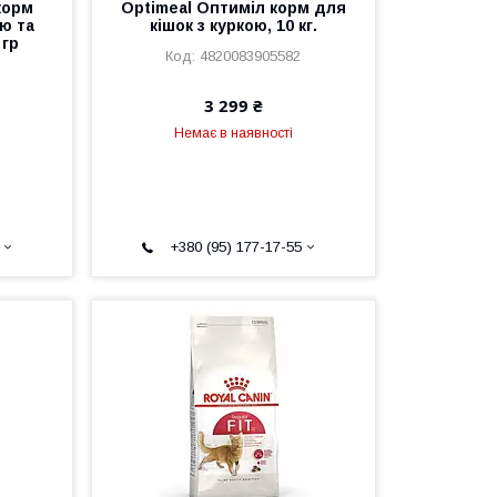
корм
Optimeal Оптиміл корм для
ю та
кішок з куркою, 10 кг.
 гр
4820083905582
3 299 ₴
Немає в наявності
+380 (95) 177-17-55