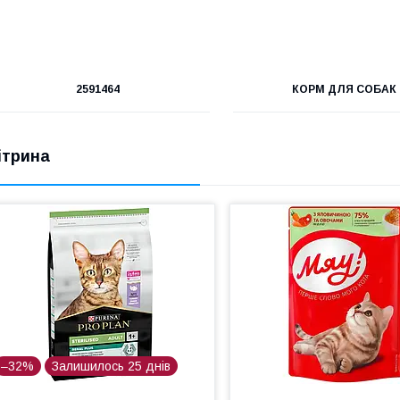
2591464
КОРМ ДЛЯ СОБАК
ітрина
–32%
Залишилось 25 днів