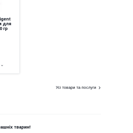
igent
м для
0 гр
Усі товари та послуги
ашніх тварин!