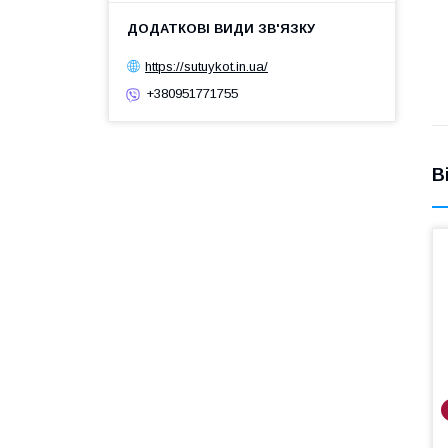
https://sutuykot.in.ua/
+380951771755
В