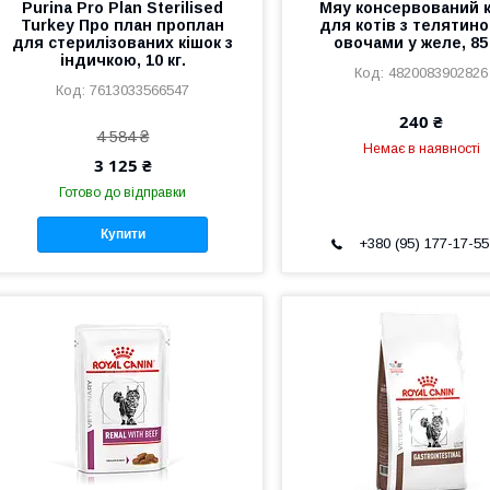
Purina Pro Plan Sterilised
Мяу консервований 
Turkey Про план проплан
для котів з телятино
для стерилізованих кішок з
овочами у желе, 85
індичкою, 10 кг.
4820083902826
7613033566547
240 ₴
4 584 ₴
Немає в наявності
3 125 ₴
Готово до відправки
Купити
+380 (95) 177-17-55