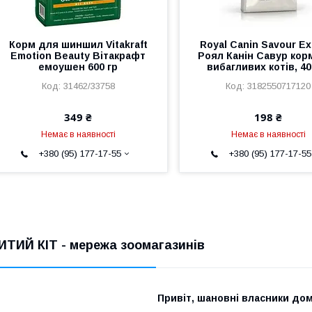
Корм для шиншил Vitakraft
Royal Canin Savour Ex
Emotion Beauty Вітакрафт
Роял Канін Савур кор
емоушен 600 гр
вибагливих котів, 40
31462/33758
3182550717120
349 ₴
198 ₴
Немає в наявності
Немає в наявності
+380 (95) 177-17-55
+380 (95) 177-17-55
ИТИЙ КІТ - мережа зоомагазинів
Привіт, шановні власники дом