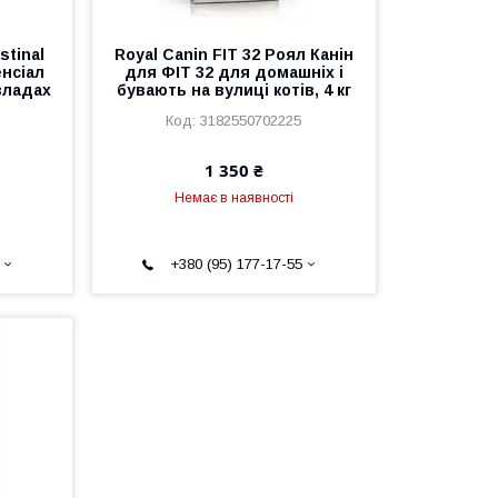
stinal
Royal Canin FIT 32 Роял Канін
енсіал
для ФІТ 32 для домашніх і
зладах
бувають на вулиці котів, 4 кг
3182550702225
1 350 ₴
Немає в наявності
+380 (95) 177-17-55