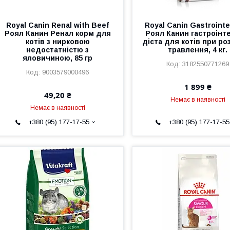
Royal Canin Renal with Beef
Royal Canin Gastrointe
Роял Канин Ренал корм для
Роял Канин гастроінт
котів з нирковою
дієта для котів при ро
недостатністю з
травлення, 4 кг.
яловичиною, 85 гр
3182550771269
9003579000496
1 899 ₴
49,20 ₴
Немає в наявності
Немає в наявності
+380 (95) 177-17-55
+380 (95) 177-17-55