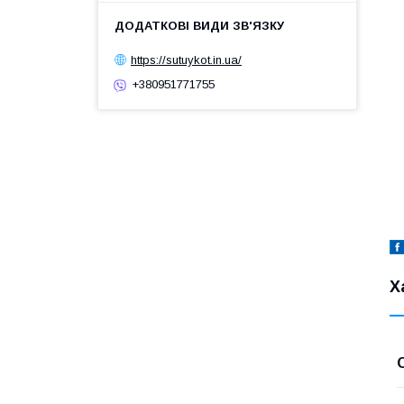
https://sutuykot.in.ua/
+380951771755
Х