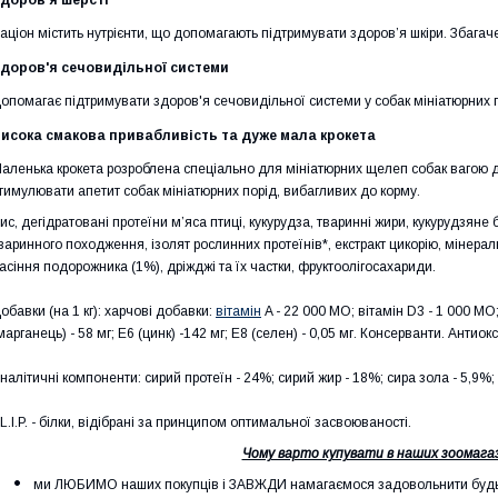
доров'я шерсті
аціон містить нутрієнти, що допомагають підтримувати здоров’я шкіри. Збагач
доров'я сечовидільної системи
опомагає підтримувати здоров'я сечовидільної системи у собак мініатюрних п
исока смакова привабливість та дуже мала крокета
аленька крокета розроблена спеціально для мініатюрних щелеп собак вагою 
тимулювати апетит собак мініатюрних порід, вибагливих до корму.
ис, дегідратовані протеїни м’яса птиці, кукурудза, тваринні жири, кукурудзяне 
варинного походження, ізолят рослинних протеїнів*, екстракт цикорію, мінерал
асіння подорожника (1%), дріжджі та їх частки, фруктоолiгосахариди.
обавки (на 1 кг): харчові добавки:
вітамін
A - 22 000 MO; вітамін D3 - 1 000 MO; E
марганець) - 58 мг; E6 (цинк) -142 мг; E8 (селен) - 0,05 мг. Консерванти. Aнтиок
налітичні компоненти: сирий протеїн - 24%; сирий жир - 18%; сира зола - 5,9%; с
 L.I.P. - білки, відібрані за принципом оптимальної засвоюваності.
Чому варто купувати в наших зоомагаз
ми ЛЮБИМО наших покупців і ЗАВЖДИ намагаємося задовольнити будь-