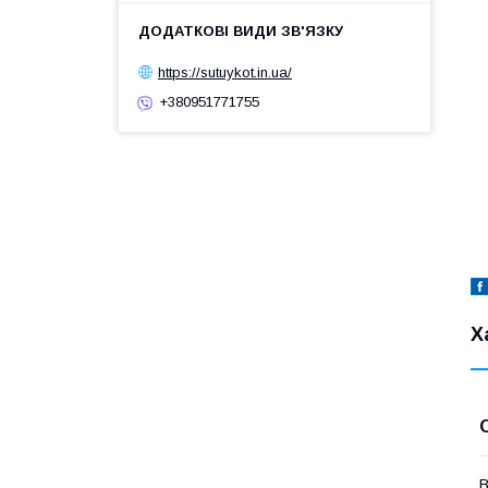
https://sutuykot.in.ua/
+380951771755
Х
В