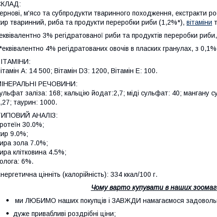
СКЛАД:
ернові, м'ясо та субпродукти тваринного походження, екстракти ро
ир тваринний, риба та продукти переробки риби (1,2%*),
вітаміни
т
еквівалентно 3% регідратованої риби та продуктів переробки риби,
*еквівалентно 4% регідратованих овочів в пласких гранулах, з 0,1%
ІТАМІНИ:
ітамін А: 14 500; Вітамін D3: 1200, Вітамін Е: 100.
МІНЕРАЛЬНІ РЕЧОВИНИ:
ульфат заліза: 168; кальцію йодат:2,7; міді сульфат: 40; мангану с
,27; таурин: 1000.
ТИПОВИЙ АНАЛІЗ:
ротеїн 30.0%;
ир 9.0%;
ира зола 7.0%;
ира клітковина 4.5%;
олога: 6%.
нергетична цінніть (калорійність): 334 ккал/100 г.
Чому варто купувати в наших зоомаг
ми ЛЮБИМО наших покупців і ЗАВЖДИ намагаємося задовольн
дуже привабливі роздрібні ціни;