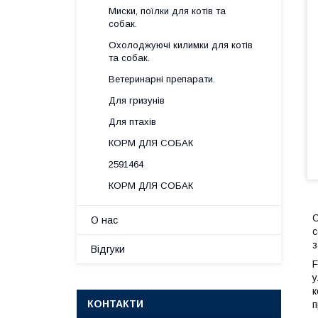
Миски, поїлки для котів та
собак.
Охолоджуючі килимки для котів
та собак.
Ветеринарні препарати.
Для гризунів
Для птахів
КОРМ ДЛЯ СОБАК
2591464
КОРМ ДЛЯ СОБАК
С
О нас
с
з
Відгуки
F
у
к
КОНТАКТИ
п