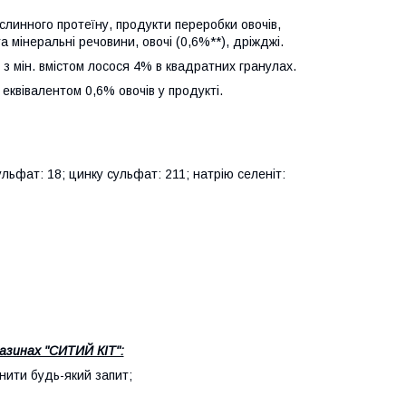
слинного протеїну, продукти переробки овочів,
а мінеральні речовини, овочі (0,6%**), дріжджі.
 з мін. вмістом лосося 4% в квадратних гранулах.
 еквівалентом 0,6% овочів у продукті.
ульфат: 18; цинку сульфат: 211; натрію селеніт:
азинах "СИТИЙ КІТ":
ити будь-який запит;