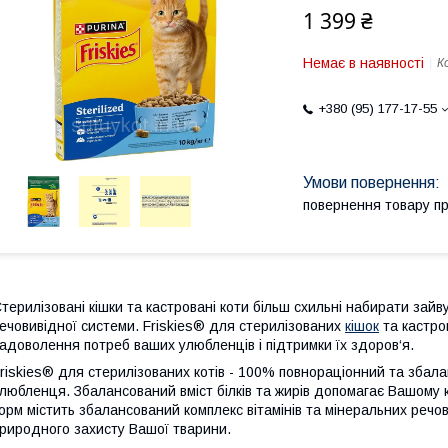
1 399 ₴
Немає в наявності
К
+380 (95) 177-17-55
повернення товару п
терилізовані кішки та кастровані коти більш схильні набирати зай
ечовивідної системи. Friskies® для стерилізованих
кішок
та кастр
адоволення потреб ваших улюбленців і підтримки їх здоров‘я.
riskies® для стерилізованих котів - 100% повнораціонний та збал
любленця. Збалансований вміст білків та жирів допомагає Вашому к
орм містить збалансований комплекс вітамінів та мінеральних речо
риродного захисту Вашої тварини.