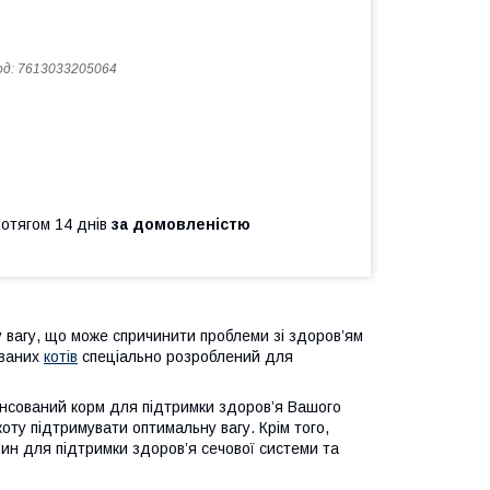
од:
7613033205064
ротягом 14 днів
за домовленістю
ву вагу, що може спричинити проблеми зі здоров’ям
ованих
котів
спеціально розроблений для
ансований корм для підтримки здоров’я Вашого
оту підтримувати оптимальну вагу. Крім того,
вин для підтримки здоров’я сечової системи та