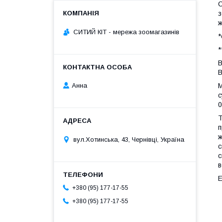
з
ж
СИТИЙ КІТ - мережа зоомагазинів
*
*
В
В
Анна
с
0
п
ж
вул.Хотинська, 43, Чернівці, Україна
с
с
в
Е
+380 (95) 177-17-55
+380 (95) 177-17-55