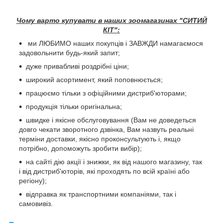
Чому варто купувати в наших зоомагазинах "СИТИЙ
КІТ":
ми ЛЮБИМО наших покупців і ЗАВЖДИ намагаємося
задовольнити будь-який запит;
дуже привабливі роздрібні ціни;
широкий асортимент, який поповнюється;
працюємо тільки з офіційними дистриб'юторами;
продукція тільки оригінальна;
швидке і якісне обслуговування (Вам не доведеться
довго чекати зворотного дзвінка, Вам назвуть реальні
терміни доставки, якісно проконсультують і, якщо
потрібно, допоможуть зробити вибір);
на сайті дію акції і знижки, як від нашого магазину, так
і від дистриб'юторів, які проходять по всій країні або
регіону);
відправка як транспортними компаніями, так і
самовивіз.