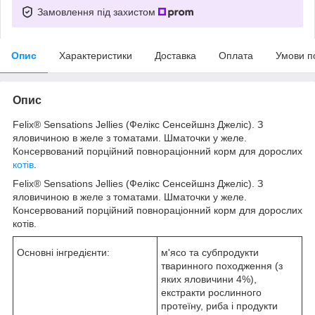
Замовлення під захистом
Опис
Характеристики
Доставка
Оплата
Умови п
Опис
Felix® Sensations Jellies (Фелікс Сенсейшнз Джеліс). З
яловичиною в желе з томатами. Шматочки у желе.
Консервований порційний повнораціонний корм для дорослих
котів
.
Felix® Sensations Jellies (Фелікс Сенсейшнз Джеліс). З
яловичиною в желе з томатами. Шматочки у желе.
Консервований порційний повнораціонний корм для дорослих
котів.
Основні інгредієнти:
м'ясо та субпродукти
тваринного походження (з
яких яловичини 4%),
екстракти рослинного
протеїну, риба і продукти