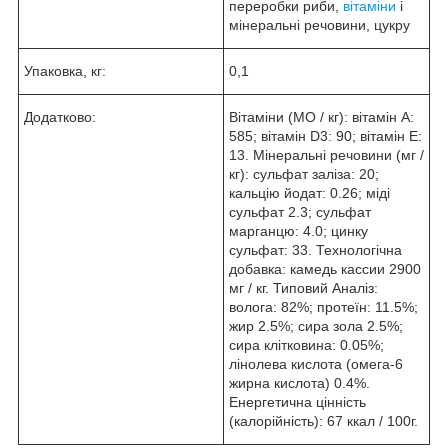
переробки риби,
вітаміни
і
мінеральні речовини, цукру
Упаковка, кг:
0,1
Додатково:
Вітаміни (МО / кг): вітамін А:
585; вітамін D3: 90; вітамін Е:
13. Мінеральні речовини (мг /
кг): сульфат заліза: 20;
кальцію йодат: 0.26; міді
сульфат 2.3; сульфат
марганцю: 4.0; цинку
сульфат: 33. Технологічна
добавка: камедь кассии 2900
мг / кг. Типовий Аналіз:
волога: 82%; протеїн: 11.5%;
жир 2.5%; сира зола 2.5%;
сира клітковина: 0.05%;
лінолева кислота (омега-6
жирна кислота) 0.4%.
Енергетична цінність
(калорійність): 67 ккал / 100г.