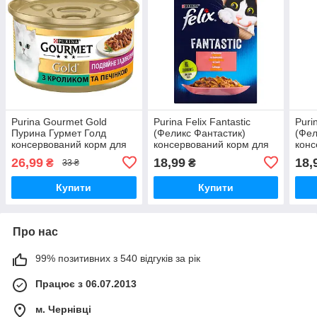
Purina Gourmet Gold
Purina Felix Fantastic
Puri
Пурина Гурмет Голд
(Феликс Фантастик)
(Фел
консервований корм для
консервований корм для
конс
котів з кроликом та
котів з лососем у желе, 85
коті
26,99
18,99
18,
₴
₴
33 ₴
печінкою, 85 гр.
гр
птиц
Купити
Купити
Про нас
99% позитивних з 540 відгуків за рік
Працює з 06.07.2013
м. Чернівці