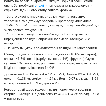
багату на волокна, ароматні яблука, корисні злаки, смачні
овочі. Усі необхідні
Вітаміни
, мінерали та мікроелементи
сприяють відмінному стану вашого кролика.
- Багато сирої клітковини: сира клітковина покращує
травлення та підтримує здорову мікрофлору кишечника.
- Зуби: багатий на клітковину склад підтримує необхідний для
зубів процес сточування.
- Анти-запах: спеціальна комбінація з 3-х натуральних
інгредієнтів пов'язує неприємні запахи та зменшує їхнє
утворення.
- Не містить цукру, ароматизаторів та штучних консервантів
Склад: продукти рослинного походження (10.6% люцерни),
злаки - 41.6%, овочі (гарбуз сушений 1%), фрукти (яблуко
сушене 1%), мінерали, рослинні олії та жири, екстракт юкки
Шідігера, сира клітковина 14,0%.
Добавки на 1 кг: Вітамін А – 12773 МО, Вітамін D3 – 981 МО,
селен – 0.138 мг, залізо – 44.24 мг, йод – 0.07 мг, мідь – 5.93
мг, марганець – 15.19 мг, цинк – 20.
Рекомендації щодо годування: для карликових кроликів
старше 6 місяців. На день близько 45-55 г (4 ст. ложки) + сіно
+ питна вода.