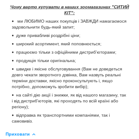
Чому варто купувати в наших зоомагазинах "СИТИЙ
КІТ":
ми ЛЮБИМО наших покупців і ЗАВЖДИ намагаємося
задовольнити будь-який запит;
дуже привабливі роздрібні ціни;
широкий асортимент, який поповнюється;
працюємо тільки з офіційними дистриб'юторами;
продукція тільки оригінальна;
швидке і якісне обслуговування (Вам не доведеться
довго чекати зворотного дзвінка, Вам назвуть реальні
терміни доставки, якісно проконсультують і, якщо
потрібно, допоможуть зробити вибір);
на сайті дію акції і знижки, як від нашого магазину, так
і від дистриб'юторів, які проходять по всій країні або
регіону);
відправка як транспортними компаніями, так і
самовивіз.
Приховати