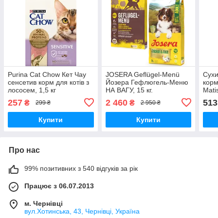
Purina Cat Chow Кет Чау
JOSERA Geflügel-Menü
Сухи
сенсетив корм для котів з
Йозера Гефлюгель-Меню
корм
лососем, 1,5 кг
НА ВАГУ, 15 кг.
Mati
лосо
257
2 460
513
₴
₴
299 ₴
2 950 ₴
Купити
Купити
Про нас
99% позитивних з 540 відгуків за рік
Працює з 06.07.2013
м. Чернівці
вул.Хотинська, 43, Чернівці, Україна