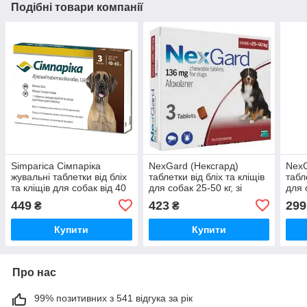
Подібні товари компанії
Simparicа Сімпаріка
NexGard (Нексгард)
NexG
жувальні таблетки від бліх
таблетки від бліх та кліщів
табл
та кліщів для собак від 40
для собак 25-50 кг, зі
для 
до 60 кг, 1 табл
смаком яловичини, 1 табл.
ялов
449
423
299
₴
₴
Купити
Купити
Про нас
99% позитивних з 541 відгука за рік