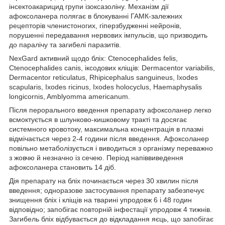
інсектоакарицид групи ізоксазоліну. Механізм дії
афоксоланера полягає в блокуванні ГАМК-залежних
рецепторів членистоногих, гіперзбудженні нейронів,
порушенні передавання нервових імпульсів, що призводить
до паралічу та загибелі паразитів.
NexGard активний щодо бліх: Ctenocephalides felis,
Ctenocephalides canis, іксодових кліщів: Dermacentor variabilis,
Dermacentor reticulatus, Rhipicephalus sanguineus, Ixodes
scapularis, Ixodes ricinus, Ixodes holocyclus, Haemaphysalis
longicornis, Amblyomma americanum.
Після перорального введення препарату афоксоланер легко
всмоктується в шлунково-кишковому тракті та досягає
системного кровотоку, максимальна концентрація в плазмі
відмічається через 2-4 години після введення. Афоксоланер
повільно метаболізується і виводиться з організму переважно
з жовчю й незначно із сечею. Період напіввиведення
афоксоланера становить 14 діб.
Дія препарату на бліх починається через 30 хвилин після
введення; одноразове застосування препарату забезпечує
знищення бліх і кліщів на тварині упродовж 6 і 48 годин
відповідно; запобігає повторній інфестації упродовж 4 тижнів.
Загибель бліх відбувається до відкладання яєць, що запобігає