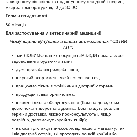
захищеному від світла та недоступному для дітей і тварин,
місці за температури від 0 до 30 0С.
Термін придатності
30 місяців.
Для застосування у ветеринарній медицині!
Чому варто купувати в наших зоомагазинах "СИТИЙ
КІТ":
ми ЛЮБИМО наших покупців і ЗАВЖДИ намагаємося
задовольнити будь-який запит;
дуже привабливі роздрібні ціни;
широкий асортимент, який поповнюється;
працюємо тільки з офіційними дистриб'юторами;
продукція тільки оригінальна;
швидке і якісне обслуговування (Вам не доведеться
довго чекати зворотного дзвінка, Вам назвуть реальні
терміни доставки, якісно проконсультують і, якщо
потрібно, допоможуть зробити вибір);
на сайті дію акції і знижки, як від нашого магазину, так
і від дистриб'юторів, які проходять по всій країні або