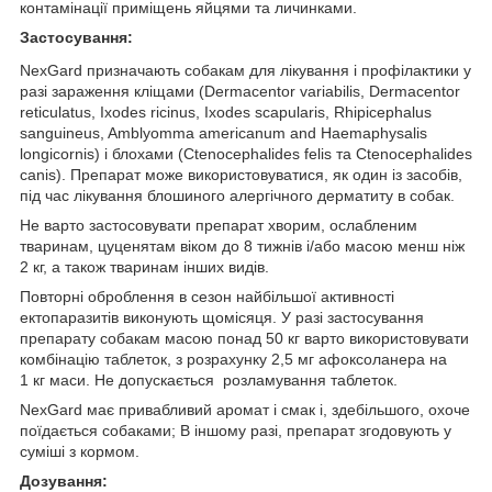
контамінації приміщень яйцями та личинками.
Застосування:
NexGard призначають собакам для лікування і профілактики у
разі зараження кліщами (Dermacentor variabilis, Dermacentor
reticulatus, Ixodes ricinus, Ixodes scapularis, Rhipicephalus
sanguineus, Amblyomma americanum and Haemaphysalis
longicornis) і блохами (Ctenocephalides felis та Ctenocephalides
canis). Препарат може використовуватися, як один із засобів,
під час лікування блошиного алергічного дерматиту в собак.
Не варто застосовувати препарат хворим, ослабленим
тваринам, цуценятам віком до 8 тижнів і/або масою менш ніж
2 кг, а також тваринам інших видів.
Повторні оброблення в сезон найбільшої активності
ектопаразитів виконують щомісяця. У разі застосування
препарату собакам масою понад 50 кг варто використовувати
комбінацію таблеток, з розрахунку 2,5 мг афоксоланера на
1 кг маси. Не допускається розламування таблеток.
NexGard має привабливий аромат і смак і, здебільшого, охоче
поїдається собаками; В іншому разі, препарат згодовують у
суміші з кормом.
Дозування: