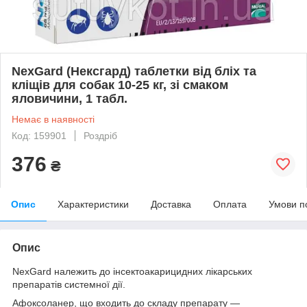
NexGard (Нексгард) таблетки від бліх та
кліщів для собак 10-25 кг, зі смаком
яловичини, 1 табл.
Немає в наявності
Код: 159901
Роздріб
376
₴
Опис
Характеристики
Доставка
Оплата
Умови п
Опис
NexGard належить до інсектоакарицидних лікарських
препаратів системної дії.
Афоксоланер, що входить до складу препарату —