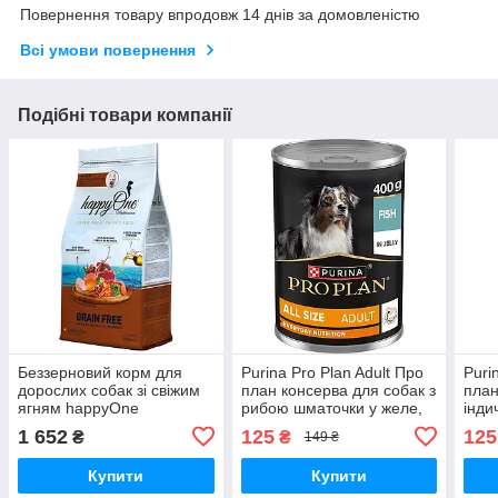
Повернення товару впродовж 14 днів за домовленістю
Всі умови повернення
Подібні товари компанії
Беззерновий корм для
Purina Pro Plan Adult Про
Puri
дорослих собак зі свіжим
план консерва для собак з
план
ягням happyOne
рибою шматочки у желе,
інди
Mediterraneum Adult Dog
400 гр.
желе
1 652
125
125
₴
₴
149 ₴
Fresh Lamb 3 кг
Купити
Купити