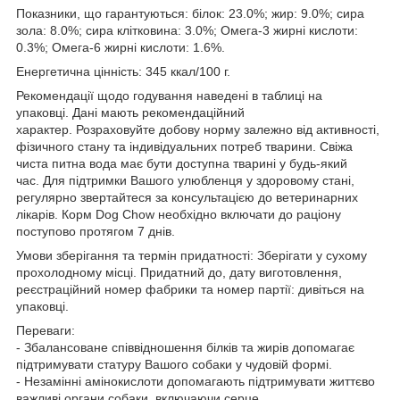
Показники, що гарантуються: білок: 23.0%; жир: 9.0%; сира
зола: 8.0%; сира клітковина: 3.0%; Омега-3 жирні кислоти:
0.3%; Омега-6 жирні кислоти: 1.6%.
Енергетична цінність: 345 ккал/100 г.
Рекомендації щодо годування наведені в таблиці на
упаковці. Дані мають рекомендаційний
характер. Розраховуйте добову норму залежно від активності,
фізичного стану та індивідуальних потреб тварини. Свіжа
чиста питна вода має бути доступна тварині у будь-який
час. Для підтримки Вашого улюбленця у здоровому стані,
регулярно звертайтеся за консультацією до ветеринарних
лікарів. Корм Dog Chow необхідно включати до раціону
поступово протягом 7 днів.
Умови зберігання та термін придатності: Зберігати у сухому
прохолодному місці. Придатний до, дату виготовлення,
реєстраційний номер фабрики та номер партії: дивіться на
упаковці.
Переваги:
- Збалансоване співвідношення білків та жирів допомагає
підтримувати статуру Вашого собаки у чудовій формі.
- Незамінні амінокислоти допомагають підтримувати життєво
важливі органи собаки, включаючи серце.