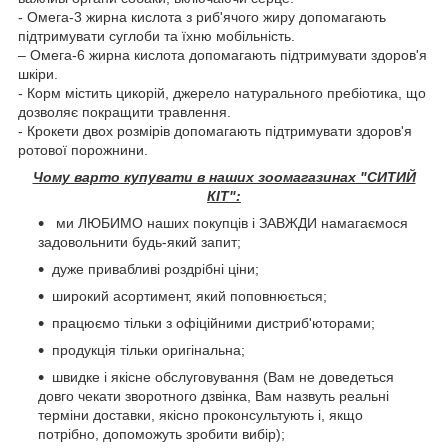
- Омега-3 жирна кислота з риб'ячого жиру допомагають
підтримувати суглоби та їхню мобільність.
– Омега-6 жирна кислота допомагають підтримувати здоров'я
шкіри.
- Корм містить цикорій, джерело натурального пребіотика, що
дозволяє покращити травлення.
- Крокети двох розмірів допомагають підтримувати здоров'я
ротової порожнини.
Чому варто купувати в наших зоомагазинах "СИТИЙ
КІТ":
ми ЛЮБИМО наших покупців і ЗАВЖДИ намагаємося
задовольнити будь-який запит;
дуже привабливі роздрібні ціни;
широкий асортимент, який поповнюється;
працюємо тільки з офіційними дистриб'юторами;
продукція тільки оригінальна;
швидке і якісне обслуговування (Вам не доведеться
довго чекати зворотного дзвінка, Вам назвуть реальні
терміни доставки, якісно проконсультують і, якщо
потрібно, допоможуть зробити вибір);