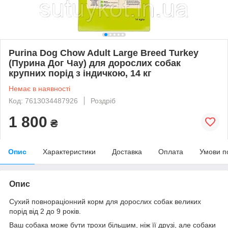
Purina Dog Chow Adult Large Breed Turkey
(Пурина Дог Чау) для дорослих собак
крупних порід з індичкою, 14 кг
Немає в наявності
Код: 7613034487926
Роздріб
1 800
₴
Опис
Характеристики
Доставка
Оплата
Умови п
Опис
Сухий повнораціонний корм для дорослих собак великих
порід від 2 до 9 років.
Ваш собака може бути трохи більшим, ніж її друзі, але собаки