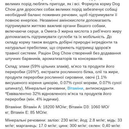
великих порід люблять пригоди, як і всі. Формула корму Dog
Chow для дорослих собак великих порід забезпечує собаці
необхідний баланс поживних речовин, щоб підтримувати її
повною енергією. Незамінні амінокислоти допомагають
підтримувати життєво важливі органи Вашого собаки,
включаючи серце, а Омега-3 жирна кислота з риб'ячого жиру
допомагають підтримувати суглоби та їх мобільність. До
складу корму також входять добірні природні інгредієнти та
натуральні пребіотики, що сприяють підтримці здоров'я
травної системи. Раціон Dog Chow створений без додавання
штучних барвників, ароматизаторів та консервантів.
Склад: злаки (59% цільних злаків), м'ясо та продукти його
переробки (16%*), екстракти рослинного білка, олії та жири,
продукти переробки рослинної сировини, овочі (1.1%
висушеного кореня цикорію, 0.07% сухої моркви, 0.07% сухої
шпинату), Мінеральні речовини,
Вітаміни
, антиоксиданти.
*Еквівалентно 32% відновленого м'яса та продуктів його
переробки (мін. 4% індички).
Вітаміни: Вітамін А: 18200 МО/кг; Вітамін D3: 1060 МО/
кг; Вітамін Е: 85 МО/кг.
Мінеральні речовини: залізо: 230 мг/кг; йод: 2.8 мг/кг; мідь: 33
мг/кг; марганець: 17.0 мг/кг; цинк: 300 мг/кг; селен: 0,40 мг/кг.