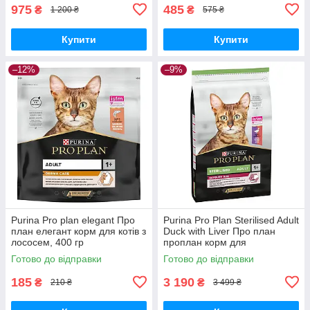
975
485
₴
₴
1 200 ₴
575 ₴
Купити
Купити
–12%
–9%
Purina Pro plan elegant Про
Purina Pro Plan Sterilised Adult
план елегант корм для котів з
Duck with Liver Про план
лососем, 400 гр
проплан корм для
стерилізованих кішок з
Готово до відправки
Готово до відправки
качкою та печінкою, 10 кг
185
3 190
₴
₴
210 ₴
3 499 ₴