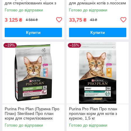
для стерилізованих кішок з
для домашніх котів з лососем
індичкою, 10 кг.
у соусі, 85 гр
Готово до відправки
Готово до відправки
3 125
33,75
₴
₴
4 584 ₴
43 ₴
Купити
Купити
–19%
–16%
Purina Pro Plan (Пурина Про
Purina Pro Plan Про план
План) Sterilised Про план
проплан корм для котів з
корм для стерилізованих
куркою, 1,5 кг
котів з тріскою, фореллю 3 кг
Готово до відправки
Готово до відправки