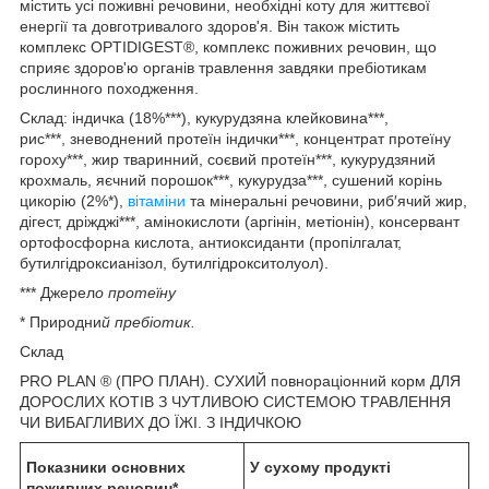
містить усі поживні речовини, необхідні коту для життєвої
енергії та довготривалого здоров'я. Він також містить
комплекс OPTIDIGEST
®
, комплекс поживних речовин, що
сприяє здоров'ю органів травлення завдяки пребіотикам
рослинного походження.
Склад: індичка (18%***), кукурудзяна клейковина***,
рис***, зневоднений протеїн індички***, концентрат протеїну
гороху***, жир тваринний, соєвий протеїн***, кукурудзяний
крохмаль, яєчний порошок***, кукурудза***, сушений корінь
цикорію (2%*),
вітаміни
та мінеральні речовини, риб′ячий жир,
дігест, дріжджі***, амінокислоти (аргінін, метіонін), консервант
ортофосфорна кислота, антиоксиданти (пропілгалат,
бутилгідроксианізол, бутилгідрокситолуол).
*** Джерел
о протеїну
* Природни
й пребіотик.
Склад
PRO PLAN
®
(ПРО ПЛАН). СУХИЙ повнораціонний корм ДЛЯ
ДОРОСЛИХ КОТІВ З ЧУТЛИВОЮ СИСТЕМОЮ ТРАВЛЕННЯ
ЧИ ВИБАГЛИВИХ ДО ЇЖІ. З ІНДИЧКОЮ
Показники основних
У сухому продукті
поживних речовин*