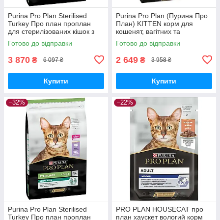
Purina Pro Plan Sterilised
Purina Pro Plan (Пурина Про
Turkey Про план проплан
План) KITTEN корм для
для стерилізованих кішок з
кошенят, вагітних та
індичкою, 10 кг.
лактуючих кішок з куркою, 10
Готово до відправки
Готово до відправки
кг
3 870
2 649
₴
₴
6 097 ₴
3 958 ₴
Купити
Купити
–32%
–22%
Purina Pro Plan Sterilised
PRO PLAN HOUSECAT про
Turkey Про план проплан
план хаускет вологий корм