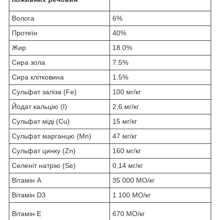
Волога
6%
Протеїн
40%
Жир
18.0%
Сира зола
7.5%
Сира клітковина
1.5%
Сульфат заліза (Fe)
100 мг/кг
Йодат кальцію (I)
2,6 мг/кг
Сульфат міді (Cu)
15 мг/кг
Сульфат марганцю (Mn)
47 мг/кг
Сульфат цинку (Zn)
160 мг/кг
Селеніт натрію (Se)
0,14 мг/кг
Вітамін А
35 000 МО/кг
Вітамін D3
1 100 МО/кг
Вітамін Е
670 МО/кг