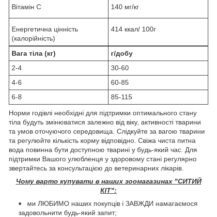
Вітамін С
140 мг/кг
Енергетична цінність
414 ккал/ 100г
(калорійність)
Вага тіла (кг)
г/добу
2-4
30-60
4-6
60-85
6-8
85-115
Норми годівлі необхідні для підтримки оптимального стану
тіла будуть змінюватися залежно від віку, активності тварини
та умов оточуючого середовища. Слідкуйте за вагою тварини
та регулюйте кількість корму відповідно. Свіжа чиста питна
вода повинна бути доступною тварині у будь-який час. Для
підтримки Вашого улюбленця у здоровому стані регулярно
звертайтесь за консультацією до ветеринарних лікарів.
Чому варто купувати в наших зоомагазинах "СИТИЙ
КІТ":
ми ЛЮБИМО наших покупців і ЗАВЖДИ намагаємося
задовольнити будь-який запит;