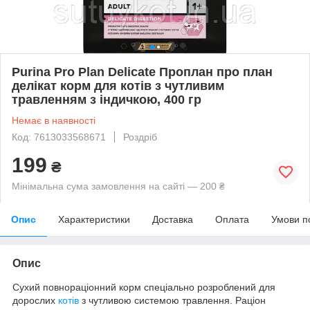
Purina Pro Plan Delicate Проплан про план
делікат корм для котів з чутливим
травленням з індичкою, 400 гр
Немає в наявності
Код: 7613033568671
Роздріб
199
₴
Мінімальна сума замовлення на сайті — 200 ₴
Опис
Характеристики
Доставка
Оплата
Умови п
Опис
Сухий повнораціонний корм спеціально розроблений для
дорослих
котів
з чутливою системою травлення. Раціон