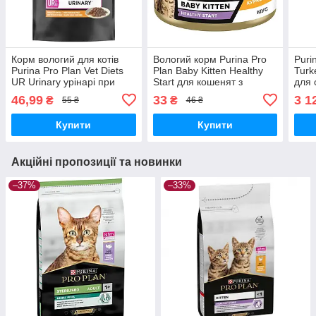
Корм вологий для котів
Вологий корм Purina Pro
Puri
Purina Pro Plan Vet Diets
Plan Baby Kitten Healthy
Turk
UR Urinary урінарі при
Start для кошенят з
для 
хворобах сечовивідних
куркою 85 гр.
інди
46,99
33
3 1
₴
₴
55 ₴
46 ₴
шляхів з куркою, 85 г
Купити
Купити
Акційні пропозиції та новинки
–37%
–33%