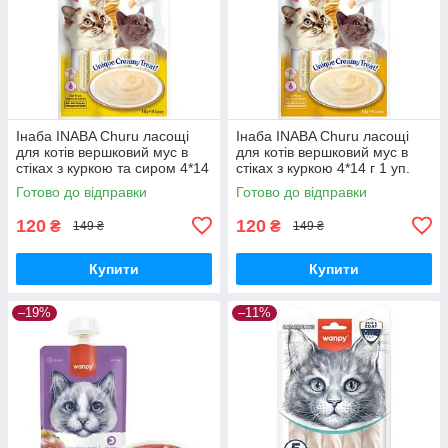
Інаба INABA Churu ласощі
Інаба INABA Churu ласощі
для котів вершковий мус в
для котів вершковий мус в
стіках з куркою та сиром 4*14
стіках з куркою 4*14 г 1 уп.
г 1 уп.
Готово до відправки
Готово до відправки
120
120
₴
₴
149 ₴
149 ₴
Купити
Купити
–19%
–11%