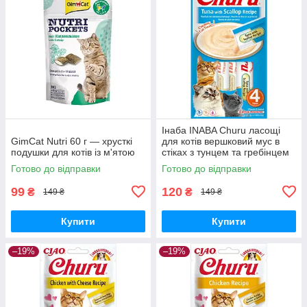
Інаба INABA Churu ласощі
GimCat Nutri 60 г — хрусткі
для котів вершковий мус в
подушки для котів із м'ятою
стіках з тунцем та гребінцем
4*14 г 1 уп.
Готово до відправки
Готово до відправки
99
120
₴
₴
149 ₴
149 ₴
Купити
Купити
–19%
–19%