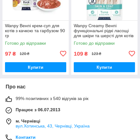
Wanpy Венпі крем-суп для
Wanpy Creamy Венпі
котів з качкою та гарбузом 90
функціональні рідкі ласощі
гр
для шкіри та шерсті для котів
70 гр
Готово до відправки
Готово до відправки
97
109
₴
₴
120 ₴
123 ₴
Купити
Купити
Про нас
99% позитивних з 540 відгуків за рік
Працює з 06.07.2013
м. Чернівці
вул.Хотинська, 43, Чернівці, Україна
Контакти