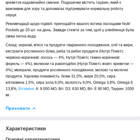
креветок надзвичайно смачне. Подушечки містять таурин, який є
важливим для зору та допомагає підтримувати нормальну роботу
серця.
Рекомендації щодо годівлі: пригощайте вашого котика ласощами Nutri
Pockets до 20 шт. на день. Завжди стежте за тим, щоб у улюбленця була
свіжа питна вода.
Склад: зернові, м'ясо та продукти тваринного походження, олії та жири,
екстракти рослинного білка, риба та рибні продукти (Нутрі Покетс
червоно-коричневі: лосось — 4%, Нутрі Покетс темно-коричневі:
форель — 4%), молюски та ракоподібні (Нутрі Покетс жовті: креветки —
4%), мінерали, продукти рослинного походження, молоко та молочні
продукти. Харчова поживність: білки 31,0%, жири 20,0%, сира
клітковина 1,5%, сира зола 6,0%, вологість 9,0%, Omega 3,8%, Omega 6
13,8%,
Вітаміни
: A: 9.000 МО, Віт. D3: 630 МО, Віт. E 90 МО, Таурин: 1000
мг.
Приховати
Характеристики
Основні характеристики