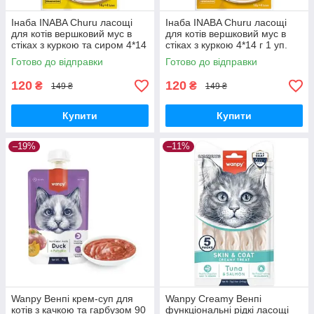
Інаба INABA Churu ласощі
Інаба INABA Churu ласощі
для котів вершковий мус в
для котів вершковий мус в
стіках з куркою та сиром 4*14
стіках з куркою 4*14 г 1 уп.
г 1 уп.
Готово до відправки
Готово до відправки
120
120
₴
₴
149 ₴
149 ₴
Купити
Купити
–19%
–11%
Wanpy Венпі крем-суп для
Wanpy Creamy Венпі
котів з качкою та гарбузом 90
функціональні рідкі ласощі