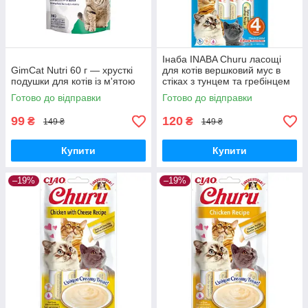
Інаба INABA Churu ласощі
GimCat Nutri 60 г — хрусткі
для котів вершковий мус в
подушки для котів із м'ятою
стіках з тунцем та гребінцем
4*14 г 1 уп.
Готово до відправки
Готово до відправки
99
120
₴
₴
149 ₴
149 ₴
Купити
Купити
–19%
–19%