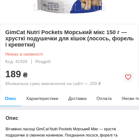
GimCat Nutri Pockets Морський мікс 150 г —
хрусткі подушечки для кішок (лосось, форель
і креветки)
Немає в наявності
Код: 41926
Роздріб
189
₴
Мінімальна сума замовлення на сайті — 200 ₴
Опис
Характеристики
Доставка
Оплата
Умови п
Опис
Вітамінні ласощі GimCat Nutri Pockets Морський Мікс — хрусткі
подушечки зі смачною начинкою. Поєднання лосося, форелі та