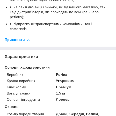
потрібно, допоможуть зробити вибір);
на сайті дію акції і знижки, як від нашого магазину, так
і від дистриб'юторів, які проходять по всій країні або
регіону);
відправка як транспортними компаніями, так і
самовивіз.
Приховати
Характеристики
Основні характеристики
Виробник
Purina
Країна виробник
Угорщина
Клас корму
Преміум
Вага упаковки
1.5 кг
Основні інгредієнти
Лосось
Основні
Розмір породи тварин
Дрібні, Середні, Великі,