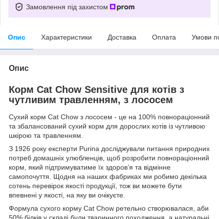
Замовлення під захистом
Опис
Характеристики
Доставка
Оплата
Умови п
Опис
Корм Cat Chow Sensitive для котів з
чутливим травленням, з лососем
Сухий корм Cat Chow з лососем - це на 100% повнораціонний
та збалансований сухий корм для дорослих котів із чутливою
шкірою та травленням.
З 1926 року експерти Purina досліджували питання природних
потреб домашніх улюбленців, щоб розробити повнораціонний
корм, який підтримуватиме їх здоров’я та відмінне
самопочуття. Щодня на наших фабриках ми робимо декілька
сотень перевірок якості продукції, тож ви можете бути
впевнені у якості, на яку ви очікуєте.
Формула сухого корму Cat Chow ретельно створювалася, аби
50% білків у складі були тваринного походження, а натуральні