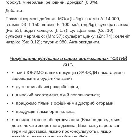
гороху), мінеральні речовини, дріжджі* (0.3%).
Добавки:
Поживні кормові добавки: МО/кг(IU/kg): вітамін А: 14 000;
вітамін D3: 1 150; вітамін Е: 100; мг/кг(mg/kg): сульфат заліза:
(Fe: 53); йодат кальцію: (I: 1.7); сульфат міді: (Cu: 10);
сульфат марганцю: (Mn: 57); сульфат цинку: (Zn: 74); селеніт
натрію: (Se: 0.12); таурин: 980. Aнтиоксиданти.
Чому варто купувати в наших зоомагазинах "СИТИЙ
КІТ":
ми ЛЮБИМО наших покупців і ЗАВЖДИ намагаємося
задовольнити будь-який запит;
дуже привабливі роздрібні ціни;
широкий асортимент, який поповнюється;
працюємо тільки з офіційними дистриб'юторами;
продукція тільки оригінальна;
швидке і якісне обслуговування (Вам не доведеться
довго чекати зворотного дзвінка, Вам назвуть реальні
терміни доставки, якісно проконсультують і, якщо