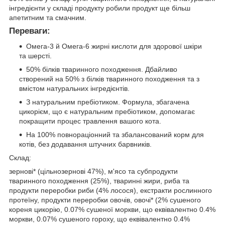
інгредієнти у складі продукту робили продукт ще більш
апетитним та смачним.
Переваги:
Омега-3 й Омега-6 жирні кислоти для здорової шкіри
та шерсті.
50% білків тваринного походження. Дбайливо
створений на 50% з білків тваринного походження та з
вмістом натуральних інгредієнтів.
З натуральним пребіотиком. Формула, збагачена
цикорієм, що є натуральним пребіотиком, допомагає
покращити процес травлення вашого кота.
На 100% повнораціонний та збалансований корм для
котів, без додавання штучних барвників.
Склад:
зернові* (цільнозернові 47%), м'ясо та субпродукти
тваринного походження (25%), тваринні жири, риба та
продукти переробки риби (4% лосося), екстракти рослинного
протеїну, продукти переробки овочів, овочі* (2% сушеного
кореня цикорію, 0.07% сушеної моркви, що еквівалентно 0.4%
моркви, 0.07% сушеного гороху, що еквівалентно 0.4%