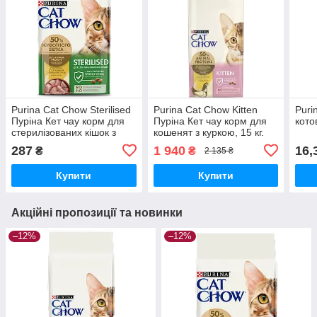
Purina Cat Chow Sterilised
Purina Cat Chow Kitten
Puri
Пуріна Кет чау корм для
Пуріна Кет чау корм для
кото
стерилізованих кішок з
кошенят з куркою, 15 кг.
індичкою, 1,5 кг
287
1 940
16,
₴
₴
2 135 ₴
Купити
Купити
Акційні пропозиції та новинки
–12%
–12%