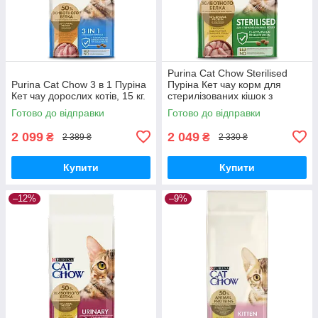
Purina Cat Chow Sterilised
Purina Cat Chow 3 в 1 Пуріна
Пуріна Кет чау корм для
Кет чау дорослих котів, 15 кг.
стерилізованих кішок з
куркою, 15 кг.
Готово до відправки
Готово до відправки
2 099
2 049
₴
₴
2 389 ₴
2 330 ₴
Купити
Купити
–12%
–9%