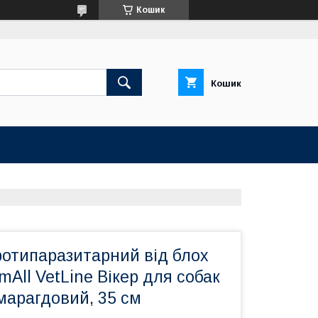
Кошик
Кошик
отипаразитарний від блох
mAll VetLine Вікер для собак
смарагдовий, 35 см