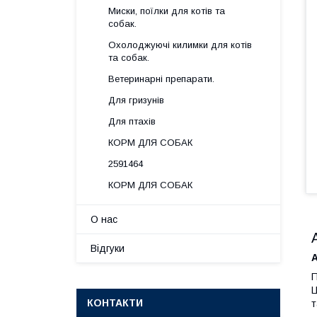
Миски, поїлки для котів та
собак.
Охолоджуючі килимки для котів
та собак.
Ветеринарні препарати.
Для гризунів
Для птахів
КОРМ ДЛЯ СОБАК
2591464
КОРМ ДЛЯ СОБАК
О нас
Відгуки
A
П
Ц
КОНТАКТИ
т