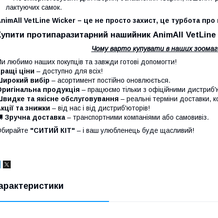
лактуючих самок.
nimAll VetLine Wicker – це не просто захист, це турбота п
Купити протипаразитарний нашийник AnimAll VetLine 
Чому варто купувати в наших зоомаг
и любимо наших покупців та завжди готові допомогти!
ращі ціни
– доступно для всіх!
Широкий вибір
– асортимент постійно оновлюється.
Оригінальна продукція
– працюємо тільки з офіційними дистриб
Швидке та якісне обслуговування
– реальні терміни доставки, к
кції та знижки
– від нас і від дистриб'юторів!
🚚
Зручна доставка
– транспортними компаніями або самовивіз.
Обирайте
"СИТИЙ КІТ"
– і ваш улюбленець буде щасливий!
арактеристики