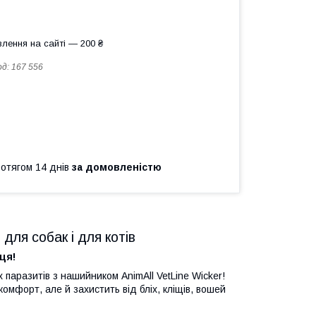
лення на сайті — 200 ₴
од:
167 556
ротягом 14 днів
за домовленістю
для собак і для котів
ця!
паразитів з нашийником AnimAll VetLine Wicker!
форт, але й захистить від бліх, кліщів, вошей