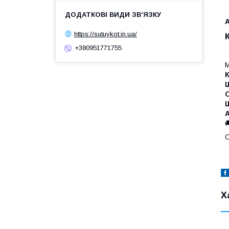
A
https://sutuykot.in.ua/
+380951771755
М
К
А
Х