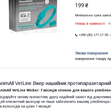
199 ₴
Мінімальна сума замов
Немає в наявності
К
+380 (95) 177-17-55
повернення товару п
AnimAll VetLine Вікер нашийник протипаразитарний 
nimAll VetLine Wicker: 7 місяців спокою для вашого улюблен
одаруйте своєму пухнастому другу надійний захист від докучливих 
ей елегантний аксесуар не лише забезпечить вашому улюбленцю ком
а волосоїдів на цілих 7 місяців!