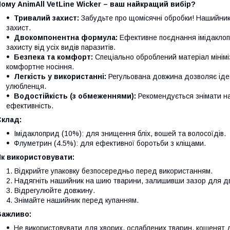
ому AnimAll VetLine Wicker – ваш найкращий вибір?
Тривалий захист:
Забудьте про щомісячні обробки! Нашийник 
захист.
Двокомпонентна формула:
Ефективне поєднання імідаклоп
захисту від усіх видів паразитів.
Безпека та комфорт:
Спеціально оброблений матеріал мінімі
комфортне носіння.
Легкість у використанні:
Регульована довжина дозволяє ідеа
улюбленця.
Водостійкість (з обмеженнями):
Рекомендується знімати н
ефективність.
Склад:
Імідаклоприд (10%): для знищення бліх, вошей та волосоїдів.
Флуметрин (4.5%): для ефективної боротьби з кліщами.
Як використовувати:
Відкрийте упаковку безпосередньо перед використанням.
Надягніть нашийник на шию тварини, залишивши зазор для дв
Відрегулюйте довжину.
Знімайте нашийник перед купанням.
Важливо:
Не використовувати для хворих, ослаблених тварин, кошенят до