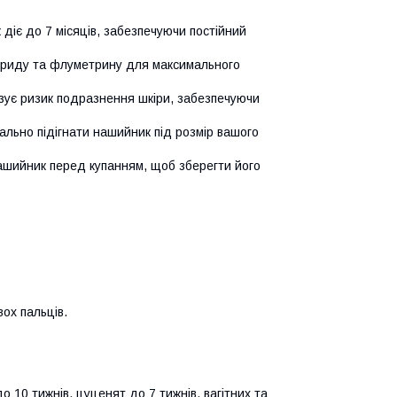
діє до 7 місяців, забезпечуючи постійний
риду та флуметрину для максимального
зує ризик подразнення шкіри, забезпечуючи
льно підігнати нашийник під розмір вашого
ашийник перед купанням, щоб зберегти його
ох пальців.
 10 тижнів, цуценят до 7 тижнів, вагітних та