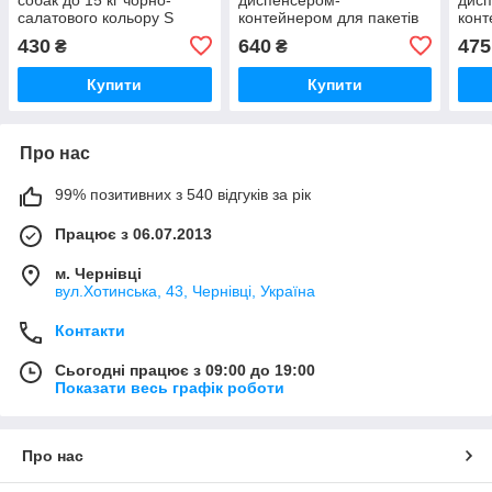
салатового кольору S
контейнером для пакетів
конт
АнімАлл, довжина 3 м
ХL для великих собак до
для 
430
640
475
₴
₴
50 кг червона AnimAll, 8
черв
метрів
Купити
Купити
Про нас
99% позитивних з 540 відгуків за рік
Працює з 06.07.2013
м. Чернівці
вул.Хотинська, 43, Чернівці, Україна
Контакти
Сьогодні працює з 09:00 до 19:00
Показати весь графік роботи
Про нас