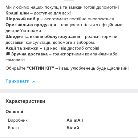
Ми любимо наших покупців та завжди готові допомогти!
Кращі ціни
– доступно для всіх!
Широкий вибір
– асортимент постійно оновлюється.
Оригінальна продукція
– працюємо тільки з офіційними
дистриб'юторами.
Швидке та якісне обслуговування
– реальні терміни
доставки, консультації, допомога з вибором.
Акції та знижки
– від нас і від дистриб'юторів!
🚚
Зручна доставка
– транспортними компаніями або
самовивіз.
Обирайте
"СИТИЙ КІТ"
– і ваш улюбленець буде щасливий!
Приховати
Характеристики
Основні
Виробник
AnimAll
Колір
Білий