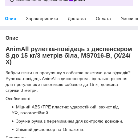
Опис
Характеристики
Доставка
Оплата
Умови п
Опис
AnimAll рулетка-повідець з диспенсером
S до 15 кг/3 метрів біла, MS7016-B, (Х/24/
Х)
Забули взяти на прогулянку з собакою пакетики для відходів?
Рулетка-повідець AnimAll з диспенсером - ідеальне рішення
для прогулянок з невеликою собакою до 15 кг, довжина
стрічки 3 метри.
Особливості:
Міцний ABS+ТРЕ пластик: ударостійкий, захист від
УФ, вологостійкий.
Зручна ручка з перемикачем для контролю довжини.
Знімний диспенсер на 15 пакетів.
Переваги: